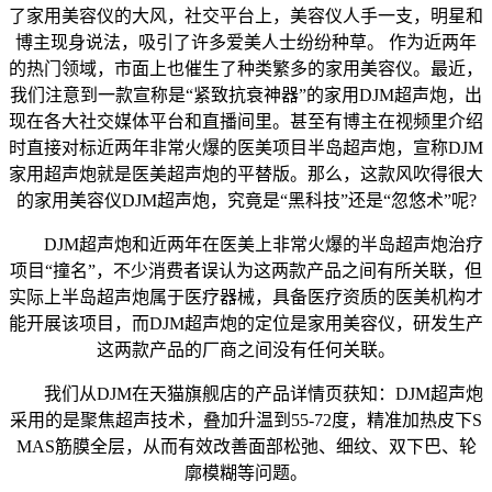
了家用美容仪的大风，社交平台上，美容仪人手一支，明星和
博主现身说法，吸引了许多爱美人士纷纷种草。 作为近两年
的热门领域，市面上也催生了种类繁多的家用美容仪。最近，
我们注意到一款宣称是“紧致抗衰神器”的家用DJM超声炮，出
现在各大社交媒体平台和直播间里。甚至有博主在视频里介绍
时直接对标近两年非常火爆的医美项目半岛超声炮，宣称DJM
家用超声炮就是医美超声炮的平替版。那么，这款风吹得很大
的家用美容仪DJM超声炮，究竟是“黑科技”还是“忽悠术”呢?
DJM超声炮和近两年在医美上非常火爆的半岛超声炮治疗
项目“撞名”，不少消费者误认为这两款产品之间有所关联，但
实际上半岛超声炮属于医疗器械，具备医疗资质的医美机构才
能开展该项目，而DJM超声炮的定位是家用美容仪，研发生产
这两款产品的厂商之间没有任何关联。
我们从DJM在天猫旗舰店的产品详情页获知：DJM超声炮
采用的是聚焦超声技术，叠加升温到55-72度，精准加热皮下S
MAS筋膜全层，从而有效改善面部松弛、细纹、双下巴、轮
廓模糊等问题。